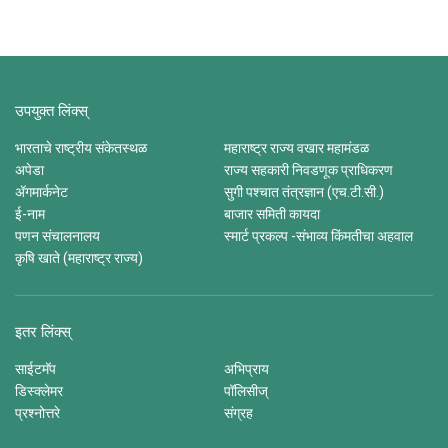
उपयुक्त लिंक्स्
भारताचे राष्ट्रीय संकेतस्थळ
महाराष्ट्र राज्य वखार महामंडळ
अपेडा
राज्य सहकारी निवडणूक प्राधिकरण
ॲगमार्कनेट
सुगी पश्चात तंत्रज्ञान (एच.टी.सी.)
ई-नाम
बाजार समिती कायदा
पणन संचालनालय
स्मार्ट प्रकल्प -संभाव्य किंमतीचा अहवाल
कृषि खाते (महाराष्ट्र राज्य)
इतर लिंक्स्
साईटमॅप
अभिप्राय
डिस्क्लेमर
पॉलिसीज्
प्रश्नोत्तरे
संग्रह