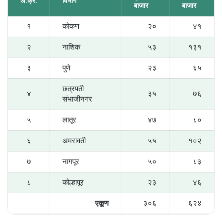
अ.क्र.
विभाग
बाजार
बाजार
१
कोकण
२०
४१
२
नाशिक
५३
१३१
३
पुणे
२३
६५
छत्रपती
४
३५
७६
संभाजीनगर
५
लातूर
४७
८०
६
अमरावती
५५
१०२
७
नागपूर
५०
८३
८
कोल्हापूर
२३
४६
एकूण
३०६
६२४