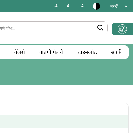
-A
A
+A
म
गॅलरी
बातमी गॅलरी
डाउनलोड
संपर्क