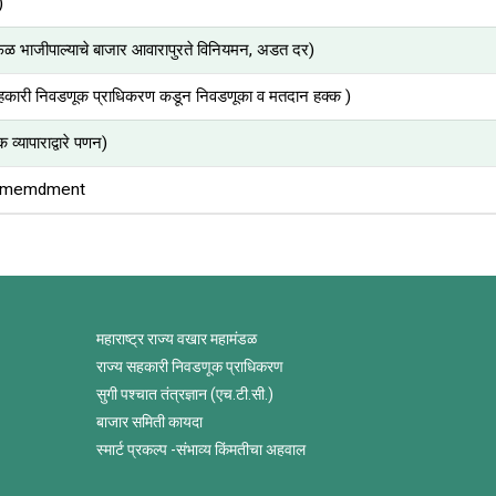
)
 भाजीपाल्याचे बाजार आवारापुरते विनियमन, अडत दर)
हकारी निवडणूक प्राधिकरण कडून निवडणूका व मतदान हक्क )
यापाराद्वारे पणन)
s Amemdment
महाराष्ट्र राज्य वखार महामंडळ
राज्य सहकारी निवडणूक प्राधिकरण
सुगी पश्चात तंत्रज्ञान (एच.टी.सी.)
बाजार समिती कायदा
स्मार्ट प्रकल्प -संभाव्य किंमतीचा अहवाल