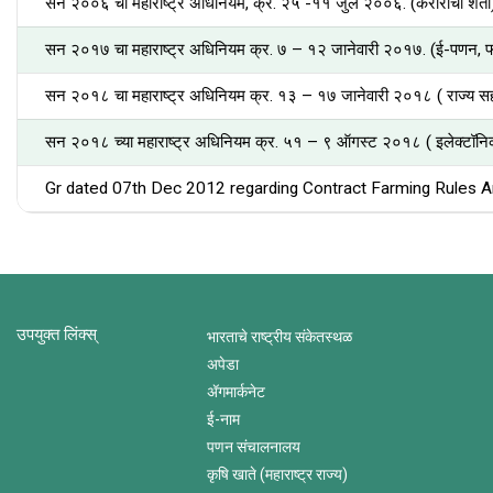
सन २००६ चा महाराष्ट्र अधिनियम, क्र. २५ -११ जुलै २००६. (कराराची शेती
सन २०१७ चा महाराष्ट्र अधिनियम क्र. ७ – १२ जानेवारी २०१७. (ई-पणन, फळ
सन २०१८ चा महाराष्ट्र अधिनियम क्र. १३ – १७ जानेवारी २०१८ ( राज्य स
सन २०१८ च्या महाराष्ट्र अधिनियम क्र. ५१ – ९ ऑगस्ट २०१८ ( इलेक्टॉनिक व्
Gr dated 07th Dec 2012 regarding Contract Farming Rule
उपयुक्त लिंक्स्
भारताचे राष्ट्रीय संकेतस्थळ
अपेडा
ॲगमार्कनेट
ई-नाम
पणन संचालनालय
कृषि खाते (महाराष्ट्र राज्य)