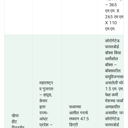
– 365
एम.एम. X
265 एम.एम.
X 110
एम.एम.
कोरोगेटेड
फायरबोर्ड
बॉक्स किंवा
थर्मोकोल
बॉक्स –
बॉक्सवरील
वायुविजनासाठी
महाराष्ट्र
असलेली भोके
व गुजरात
1.5 एम. एम.
– हापूस,
पेक्षा कमी
केसर
मेशच्या जाळीने
इतर
फळाच्या
आच्छादीत
राज्य-
आतील गराचे
असावीत. जर
व्हेपर
आंध्र
तपमान 47.5
कोरोगेटेड
हीट
प्रदेश –
डिग्री
फायरबोर्ड
ट्रिटमेंट