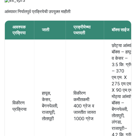
आंब्यावर निर्यातपुर्व प्रक्रियेची उपयुक्त माहीती
आवश्यक
प्रक्रीयेच्या
जाती
बॉक्स साईज
प्रक्रिया
पध्तदती
छोट्या आंब्यांचे
बॉक्स – हापूस
व केसर –
3.5 कि. ग्रॅम
– 370
एम.एम. X
275 एम.एम.
X 90 एम.एम.
हापूस,
विकीरण
मोठ्या आंब्यांचे
केसर,
कमीतकमी
विकीरण
बॉक्स –
बेंगनपेल्ली,
400 ग्रेज व
प्रक्रिया
बेंगनपेल्ली,
राजापूरी,
जास्तीत जास्त
तोतापुरी,
तोतापूरी
1000 ग्रेज
लंगडा,
राजापूरी–
4.2 कि. ग्रॅम