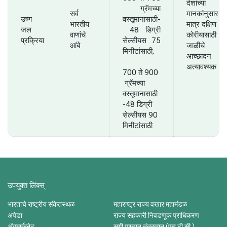
देशांच्या
ग्रॅमच्या
सर्व
मानकांनुसार
उष्ण
वस्तूमानासाठी-
भारतीय
मात्र दक्षिण
जल
48 डिग्री
वाणांचे
कोरीयासाठी
प्रक्रिया
सेल्सीयस 75
आंबे
जाळीचे
मिनीटांसाठी,
आच्छादन
अत्यावश्यक
700 ते 900
ग्रॅमच्या
वस्तूमानासाठी
-48 डिग्री
सेल्सीयस 90
मिनीटांसाठी
उपयुक्त लिंक्स्
भारताचे राष्ट्रीय संकेतस्थळ
महाराष्ट्र राज्य वखार महामंडळ
अपेडा
राज्य सहकारी निवडणूक प्राधिकरण
ॲगमार्कनेट
सुगी पश्चात तंत्रज्ञान (एच.टी.सी.)