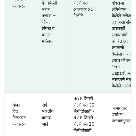
बेंगनपेल्ली
सेल्सीयस
बॉक्सला
प्रक्रिया
उत्तर
आल्यावर 20
लॅमिनेशन
प्रदेश –
मिनीटे
केलेले नसेल
चौसा,
तर असा बॉक्स
लंगडा प.
वापरापूर्वी
बंगाल –
रसायनांची
मल्लिका
उर्वरित अंश
तपासणी
केलेला असावा.
तसेच बॉक्सवर
“For
Japan” असे
स्पष्टपणे नमूद
केलेले असावे.
46.5 डिग्री
व्हेपर
सर्व
सेल्सीयस 30
आयातदार
हीट
भारतीय
मिनीटांसाठी /
देशांच्या
ट्रिटमेंट
वाणांचे
47.5 डिग्री
मानकांनुसार
प्रक्रिया
आंबे
सेल्सीयस 20
मिनीटांसाठी