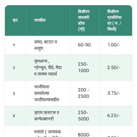
विकीरण
विकीरण
सरासरी
प्रकीयेचा
क्र.
तपशील
डोस
दर ( रु. /
(ग्रे)
किलो)
कांदा, बटाटा व
१
60-90
1.00/-
लसुण
तृणधान्य ,
250-
२
ग्रेन्युल, पीठे, मैदा
2.50/-
1000
व तत्सम पदार्थ
भाजीपाला
200 -
३
कापलेल्या
3.75/-
2500
भाजीपाल्यासहीत
ड्राय फ्रुटस व
250-
४
6.25/-
कन्फेक्शनरी
5000
मसाले ( जायफळ
8000-