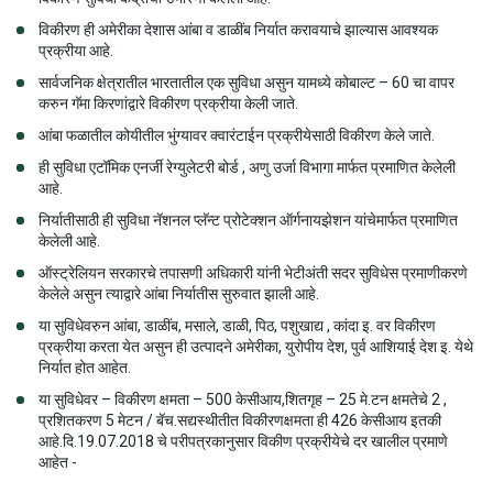
विकीरण ही अमेरीका देशास आंबा व डाळींब निर्यात करावयाचे झाल्यास आवश्यक
प्रक्रीया आहे.
सार्वजनिक क्षेत्रातील भारतातील एक सुविधा असुन यामध्ये कोबाल्ट – 60 चा वापर
करुन गॅमा किरणांद्वारे विकीरण प्रक्रीया केली जाते.
आंबा फळातील कोयीतील भुंग्यावर क्वारंटाईन प्रक्रीयेसाठी विकीरण केले जाते.
ही सुविधा एटॉमिक एनर्जी रेग्युलेटरी बोर्ड , अणु उर्जा विभागा मार्फत प्रमाणित केलेली
आहे.
निर्यातीसाठी ही सुविधा नॅशनल प्लॅन्ट प्रोटेक्शन ऑर्गनायझेशन यांचेमार्फत प्रमाणित
केलेली आहे.
ऑस्ट्रेलियन सरकारचे तपासणी अधिकारी यांनी भेटीअंती सदर सुविधेस प्रमाणीकरणे
केलेले असुन त्याद्वारे आंबा निर्यातीस सुरुवात झाली आहे.
या सुविधेवरुन आंबा, डाळींब, मसाले, डाळी, पिठ, पशुखाद्य , कांदा इ. वर विकीरण
प्रक्रीया करता येत असुन ही उत्पादने अमेरीका, युरोपीय देश, पुर्व आशियाई देश इ. येथे
निर्यात होत आहेत.
या सुविधेवर – विकीरण क्षमता – 500 केसीआय,शितगृह – 25 मे.टन क्षमतेचे 2 ,
प्रशितकरण 5 मेटन / बॅच.सद्यस्थीतीत विकीरणक्षमता ही 426 केसीआय इतकी
आहे.दि.19.07.2018 चे परीपत्रकानुसार विकीण प्रक्रीयेचे दर खालील प्रमाणे
आहेत -